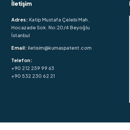
İletişim
Adres:
Katip Mustafa Çelebi Mah.
Hocazade Sok. No:20/4 Beyoğlu
İstanbul
Email:
iletisim@kumaspatent.com
Telefon:
+90 212 259 99 63
+90 532 230 62 21