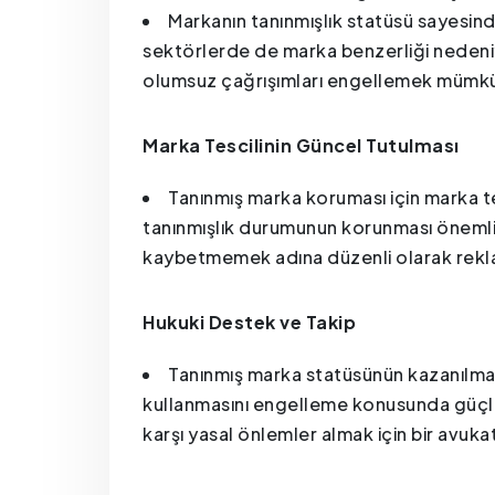
Markanın tanınmışlık statüsü sayesin
sektörlerde de marka benzerliği nedeniy
olumsuz çağrışımları engellemek mümk
Marka Tescilinin Güncel Tutulması
Tanınmış marka koruması için marka te
tanınmışlık durumunun korunması önemlidir
kaybetmemek adına düzenli olarak rekla
Hukuki Destek ve Takip
Tanınmış marka statüsünün kazanılması
kullanmasını engelleme konusunda güçlü 
karşı yasal önlemler almak için bir avukat