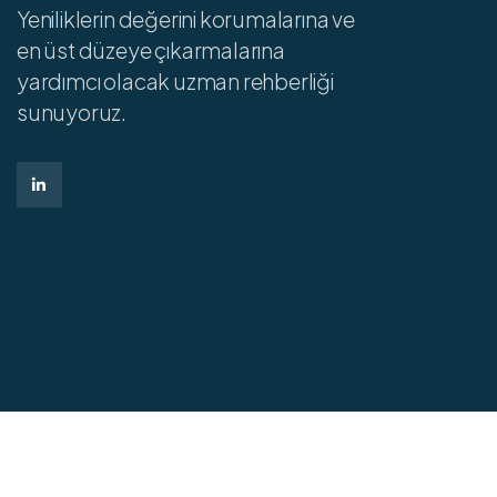
Yeniliklerin değerini korumalarına ve
en üst düzeye çıkarmalarına
yardımcı olacak uzman rehberliği
sunuyoruz.
©
20