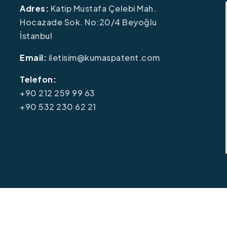
Adres:
Katip Mustafa Çelebi Mah.
Hocazade Sok. No:20/4 Beyoğlu
İstanbul
Email:
iletisim@kumaspatent.com
Telefon:
+90 212 259 99 63
+90 532 230 62 21
26
Tüm Hakları Saklıdır. Kumas Patent.