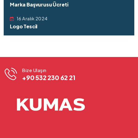
Marka Başvurusu Ücreti
16 Aralık 2024
Logo Tescil
Bize Ulaşın
+90 532 230 62 21